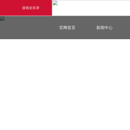
游戏全目录
玄幻游戏
官网首页
新闻中心
玄天之剑
剑啸九州
猛将OL
《勇士ol》预约开启
【
横版格斗动作网游
首